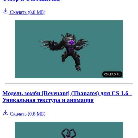
Скачать (0.8 МБ)
Модель зомби [Revenant] (Thanatos) для CS 1.6 -
Уникальная текстура и анимация
Скачать (0.8 МБ)