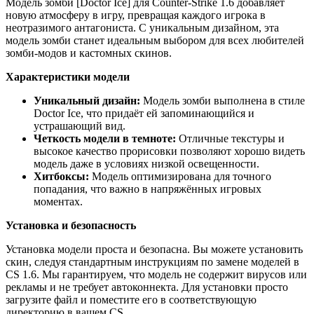
Модель зомби [Doctor Ice] для Counter-Strike 1.6 добавляет
новую атмосферу в игру, превращая каждого игрока в
неотразимого антагониста. С уникальным дизайном, эта
модель зомби станет идеальным выбором для всех любителей
зомби-модов и кастомных скинов.
Характеристики модели
Уникальный дизайн:
Модель зомби выполнена в стиле
Doctor Ice, что придаёт ей запоминающийся и
устрашающий вид.
Четкость модели в темноте:
Отличные текстуры и
высокое качество прорисовки позволяют хорошо видеть
модель даже в условиях низкой освещенности.
Хитбоксы:
Модель оптимизирована для точного
попадания, что важно в напряжённых игровых
моментах.
Установка и безопасность
Установка модели проста и безопасна. Вы можете установить
скин, следуя стандартным инструкциям по замене моделей в
CS 1.6. Мы гарантируем, что модель не содержит вирусов или
рекламы и не требует автоконнекта. Для установки просто
загрузите файл и поместите его в соответствующую
директорию в вашем CS.