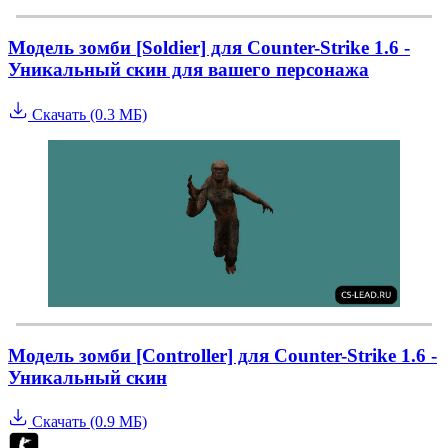
Модель зомби [Soldier] для Counter-Strike 1.6 -
Уникальный скин для вашего персонажа
Скачать (0.3 МБ)
Модель зомби [Controller] для Counter-Strike 1.6 -
Уникальный скин
Скачать (0.9 МБ)