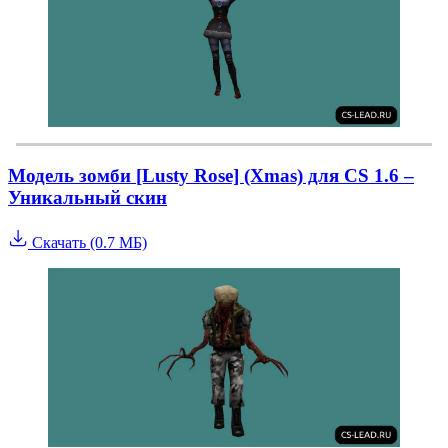
Модель зомби [Lusty Rose] (Xmas) для CS 1.6 –
Уникальный скин
Скачать (0.7 МБ)