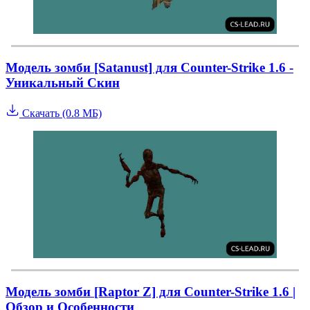
Модель зомби [Satanust] для Counter-Strike 1.6 -
Уникальный Скин
Скачать (0.8 МБ)
Модель зомби [Raptor Z] для Counter-Strike 1.6 |
Обзор и Особенности