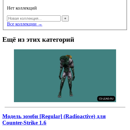
Нет коллекций
+
Все коллекции →
Ещё из этих категорий
Модель зомби [Regular] (Radioactive) для
Counter-Strike 1.6