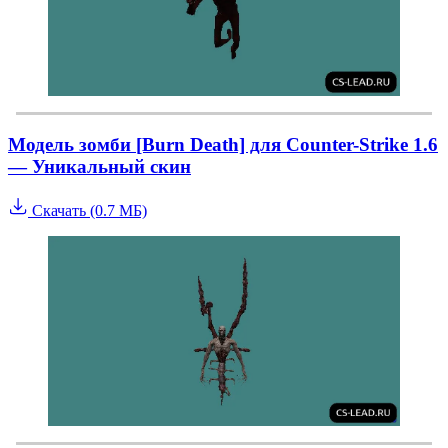
Модель зомби [Burn Death] для Counter-Strike 1.6
— Уникальный скин
Скачать (0.7 МБ)