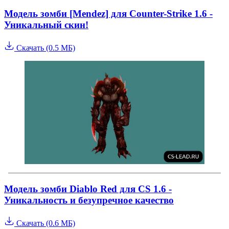
Модель зомби [Mendez] для Counter-Strike 1.6 -
Уникальный скин!
Скачать (0.5 МБ)
Модель зомби Diablo Red для CS 1.6 -
Уникальность и безупречное качество
Скачать (0.6 МБ)