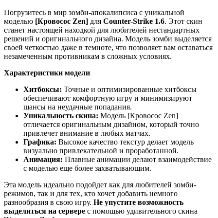
Погрузитесь в мир зомби-апокалипсиса с уникальной
моделью
[Кровосос Zen]
для
Counter-Strike 1.6
. Этот скин
станет настоящей находкой для любителей нестандартных
решений и оригинального дизайна. Модель зомби выделяется
своей четкостью даже в темноте, что позволяет вам оставаться
незамеченным противникам в сложных условиях.
Характеристики модели
Хитбоксы:
Точные и оптимизированные хитбоксы
обеспечивают комфортную игру и минимизируют
шансы на неудачные попадания.
Уникальность скина:
Модель [Кровосос Zen]
отличается оригинальным дизайном, который точно
привлечет внимание в любых матчах.
Графика:
Высокое качество текстур делает модель
визуально привлекательной и проработанной.
Анимация:
Плавные анимации делают взаимодействие
с моделью еще более захватывающим.
Эта модель идеально подойдет как для любителей зомби-
режимов, так и для тех, кто хочет добавить немного
разнообразия в свою игру.
Не упустите возможность
выделиться на сервере
с помощью удивительного скина