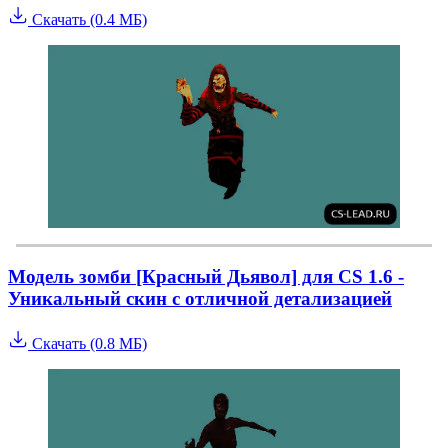
Скачать (0.4 МБ)
Модель зомби [Красный Дьявол] для CS 1.6 -
Уникальный скин с отличной детализацией
Скачать (0.8 МБ)