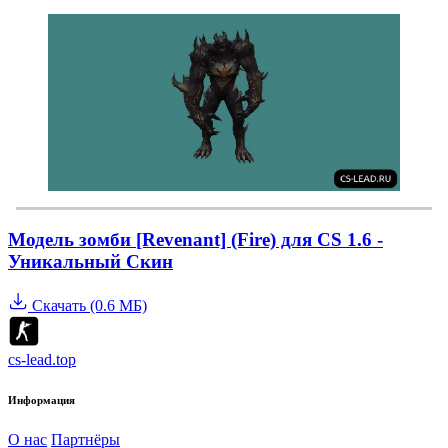
Модель зомби [Revenant] (Fire) для CS 1.6 -
Уникальный Скин
Скачать (0.6 МБ)
cs-lead.top
Информация
О нас
Партнёры