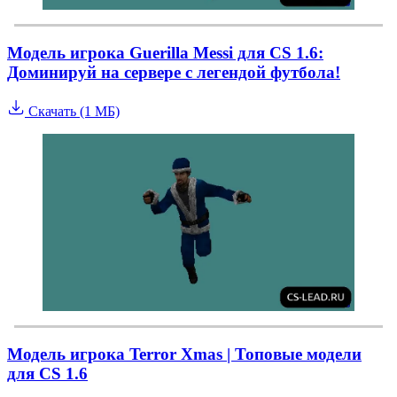
Модель игрока Guerilla Messi для CS 1.6:
Доминируй на сервере с легендой футбола!
Скачать (1 МБ)
Модель игрока Terror Xmas | Топовые модели
для CS 1.6