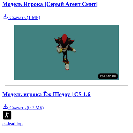
Модель Игрока [Серый Агент Смит]
Скачать (1 МБ)
Модель игрока Ёж Шедоу | CS 1.6
Скачать (0.7 МБ)
cs-lead.top