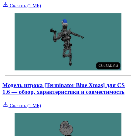
Скачать (1 МБ)
Модель игрока [Terminator Blue Xmas] для CS
1.6 — обзор, характеристики и совместимость
Скачать (1 МБ)