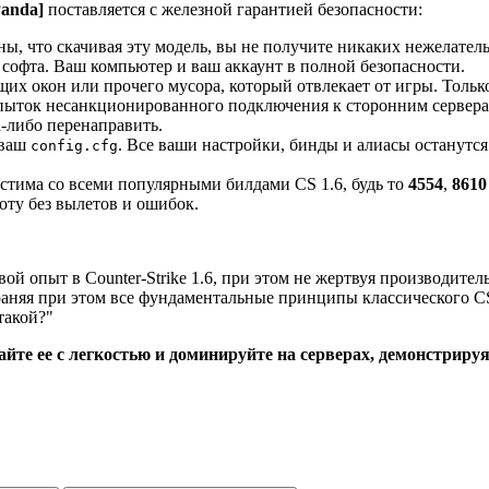
anda]
поставляется с железной гарантией безопасности:
ы, что скачивая эту модель, вы не получите никаких нежелател
 софта. Ваш компьютер и ваш аккаунт в полной безопасности.
х окон или прочего мусора, который отвлекает от игры. Только
ыток несанкционированного подключения к сторонним серверам
а-либо перенаправить.
 ваш
. Все ваши настройки, бинды и алиасы останут
config.cfg
тима со всеми популярными билдами CS 1.6, будь то
4554
,
8610
оту без вылетов и ошибок.
ой опыт в Counter-Strike 1.6, при этом не жертвуя производите
аняя при этом все фундаментальные принципы классического CS. 
такой?"
те ее с легкостью и доминируйте на серверах, демонстрируя