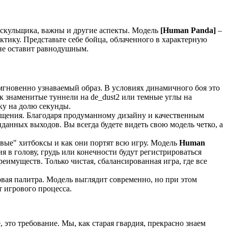
лдскульщика, важны и другие аспекты. Модель
[Human Panda]
–
тику. Представьте себе бойца, облаченного в характерную
 не оставит равнодушным.
мгновенно узнаваемый образ. В условиях динамичного боя это
ак знаменитые туннели на de_dust2 или темные углы на
лку на долю секунды.
ещения. Благодаря продуманному дизайну и качественным
данных выходов. Вы всегда будете видеть свою модель четко, а
ивые" хитбоксы и как они портят всю игру. Модель
Human
ния в голову, грудь или конечности будут регистрироваться
еимуществ. Только чистая, сбалансированная игра, где все
вая палитра. Модель выглядит современно, но при этом
т игрового процесса.
 это требование. Мы, как старая гвардия, прекрасно знаем