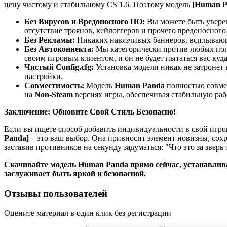
цену чистому и стабильному CS 1.6. Поэтому модель
[Human P
Без Вирусов и Вредоносного ПО:
Вы можете быть уверен
отсутствие троянов, кейлоггеров и прочего вредоносного
Без Рекламы:
Никаких навязчивых баннеров, всплывающи
Без Автоконнекта:
Мы категорически против любых поп
своим игровым клиентом, и он не будет пытаться вас куд
Чистый Config.cfg:
Установка модели никак не затронет
настройки.
Совместимость:
Модель
Human Panda
полностью совмес
на
Non-Steam
версиях игры, обеспечивая стабильную раб
Заключение: Обновите Свой Стиль Безопасно!
Если вы ищете способ добавить индивидуальности в свой игров
Panda]
– это ваш выбор. Она привносит элемент новизны, сохр
заставив противников на секунду задуматься: "Что это за зверь 
Скачивайте модель Human Panda прямо сейчас, устанавливай
заслуживает быть яркой и безопасной.
Отзывы пользователей
Оцените материал в один клик без регистрации