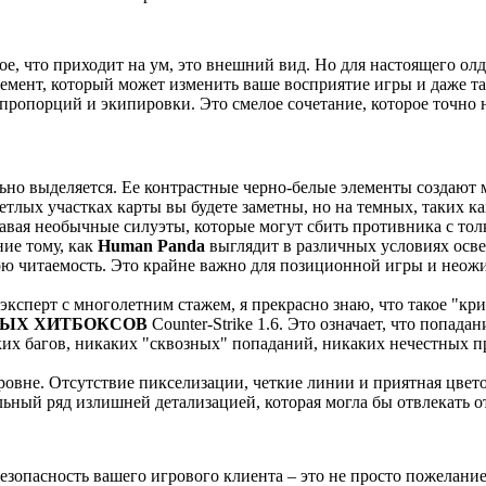
рвое, что приходит на ум, это внешний вид. Но для настоящего о
емент, который может изменить ваше восприятие игры и даже так
 пропорций и экипировки. Это смелое сочетание, которое точно
ьно выделяется. Ее контрастные черно-белые элементы создают 
етлых участках карты вы будете заметны, но на темных, таких к
здавая необычные силуэты, которые могут сбить противника с то
ие тому, как
Human Panda
выглядит в различных условиях осв
свою читаемость. Это крайне важно для позиционной игры и неожи
эксперт с многолетним стажем, я прекрасно знаю, что такое "кр
ЫХ ХИТБОКСОВ
Counter-Strike 1.6. Это означает, что попада
их багов, никаких "сквозных" попаданий, никаких нечестных пр
вне. Отсутствие пикселизации, четкие линии и приятная цвето
льный ряд излишней детализацией, которая могла бы отвлекать о
зопасность вашего игрового клиента – это не просто пожелание,