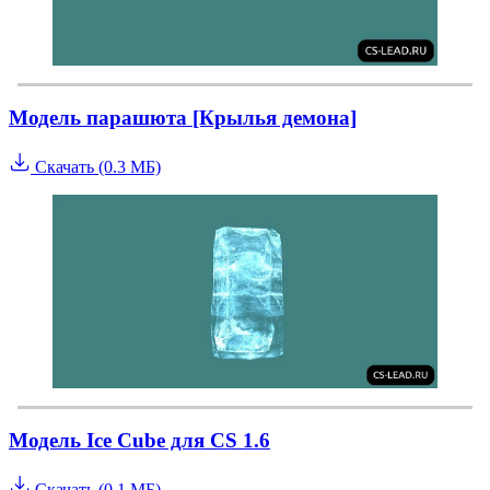
Модель парашюта [Крылья демона]
Скачать (0.3 МБ)
Модель Ice Cube для CS 1.6
Скачать (0.1 МБ)