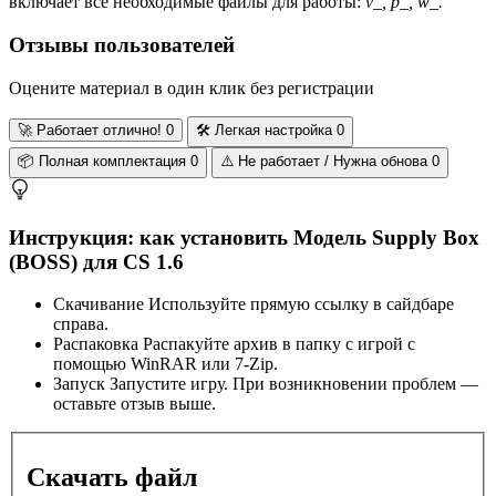
включает все необходимые файлы для работы:
v_, p_, w_.
Отзывы пользователей
Оцените материал в один клик без регистрации
🚀
Работает отлично!
0
🛠️
Легкая настройка
0
📦
Полная комплектация
0
⚠️
Не работает / Нужна обнова
0
Инструкция: как установить Модель Supply Box
(BOSS) для CS 1.6
Скачивание
Используйте прямую ссылку в сайдбаре
справа.
Распаковка
Распакуйте архив в папку с игрой с
помощью WinRAR или 7-Zip.
Запуск
Запустите игру. При возникновении проблем —
оставьте отзыв выше.
Скачать файл