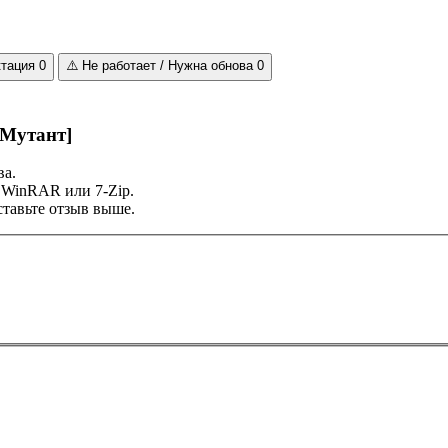
ктация
0
⚠️
Не работает / Нужна обнова
0
[Мутант]
ва.
 WinRAR или 7-Zip.
тавьте отзыв выше.