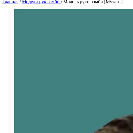
Главная
/
Модели рук зомби
/
Модель руки зомби [Мутант]