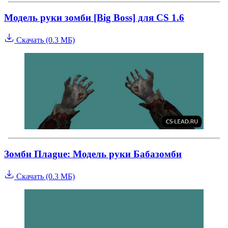
Модель руки зомби [Big Boss] для CS 1.6
Скачать (0.3 МБ)
Зомби Плague: Модель руки Бабазомби
Скачать (0.3 МБ)