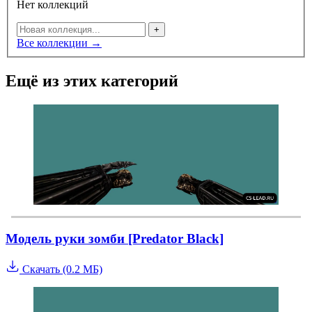
Нет коллекций
+
Все коллекции →
Ещё из этих категорий
Модель руки зомби [Predator Black]
Скачать (0.2 МБ)