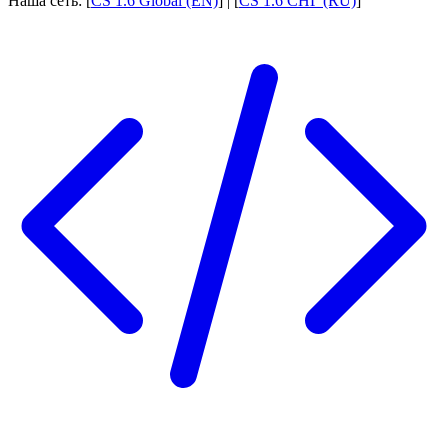
Наша сеть: [
CS 1.6 Global (EN)
] | [
CS 1.6 СНГ (RU)
]