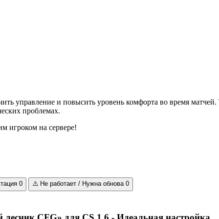
чить управление и повысить уровень комфорта во время матчей.
ических проблемах.
м игроком на сервере!
ктация
0
⚠️
Не работает / Нужна обнова
0
 лесник CFG» для CS 1.6 - Идеальная настройка