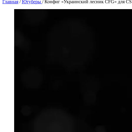
Главная
/
Ютуберы
/
Конфиг «Украинский лесник CFG» для CS 1