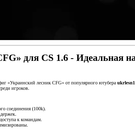
FG» для CS 1.6 - Идеальная н
конфиг «Украинский лесник CFG» от популярного ютубера
ukrlesn
среди игроков.
го соединения (100k).
адержек.
доступа к командам.
имизированы.