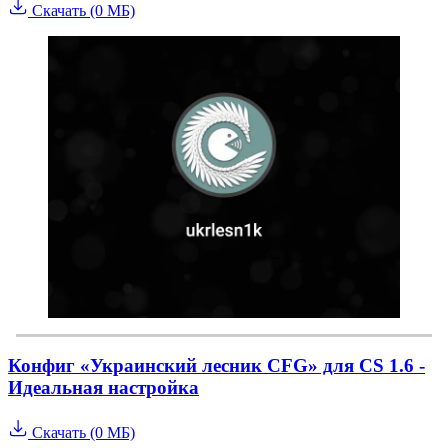
Скачать (0 МБ)
Конфиг «Украинский лесник CFG» для CS 1.6 -
Идеальная настройка
Скачать (0 МБ)