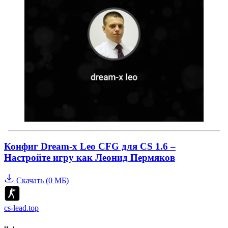
Конфиг Dream-x Leo CFG для CS 1.6 –
Настройте игру как Леонид Пермяков
Скачать (0 МБ)
cs-lead.top