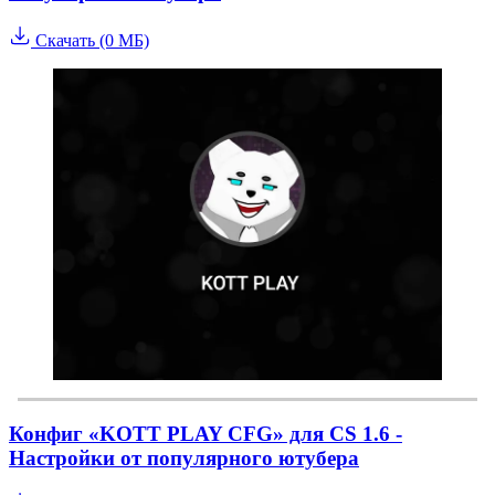
Скачать (0 МБ)
Конфиг «KOTT PLAY CFG» для CS 1.6 -
Настройки от популярного ютубера