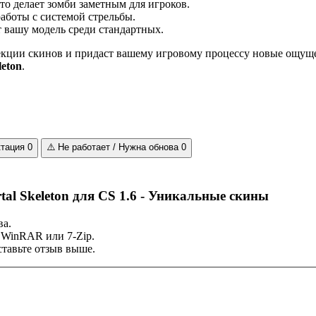
то делает зомби заметным для игроков.
аботы с системой стрельбы.
 вашу модель среди стандартных.
екции скинов и придаст вашему игровому процессу новые ощущен
leton
.
ктация
0
⚠️
Не работает / Нужна обнова
0
al Skeleton для CS 1.6 - Уникальные скины
ва.
 WinRAR или 7-Zip.
тавьте отзыв выше.