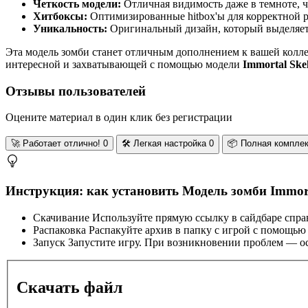
Четкость модели:
Отличная видимость даже в темноте, ч
Хитбоксы:
Оптимизированные hitbox'ы для корректной р
Уникальность:
Оригинальный дизайн, который выделяет
Эта модель зомби станет отличным дополнением к вашей колл
интересной и захватывающей с помощью модели
Immortal Ske
Отзывы пользователей
Оцените материал в один клик без регистрации
🚀
Работает отлично!
0
🛠️
Легкая настройка
0
📦
Полная компле
Инструкция: как установить Модель зомби Immort
Скачивание
Используйте прямую ссылку в сайдбаре спра
Распаковка
Распакуйте архив в папку с игрой с помощью
Запуск
Запустите игру. При возникновении проблем — ос
Скачать файл