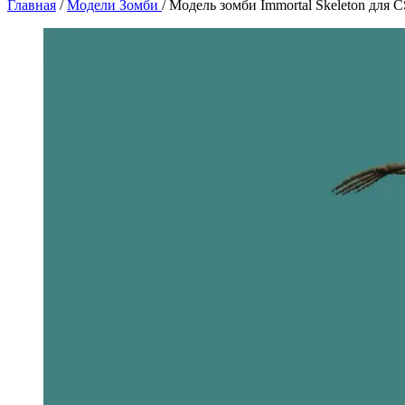
Главная
/
Модели Зомби
/
Модель зомби Immortal Skeleton для 