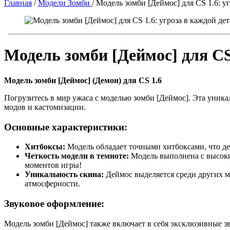
Главная
/
Модели Зомби
/
Модель зомби [Деймос] для CS 1.6: у
Модель зомби [Деймос] для CS
Модель зомби [Деймос] (Демон) для CS 1.6
Погрузитесь в мир ужаса с моделью зомби [Деймос]. Эта уник
модов и кастомизации.
Основные характеристики:
Хитбоксы:
Модель обладает точными хитбоксами, что дел
Четкость модели в темноте:
Модель выполнена с высоким
моментов игры!
Уникальность скина:
Деймос выделяется среди других м
атмосферности.
Звуковое оформление:
Модель зомби [Деймос] также включает в себя эксклюзивные зв