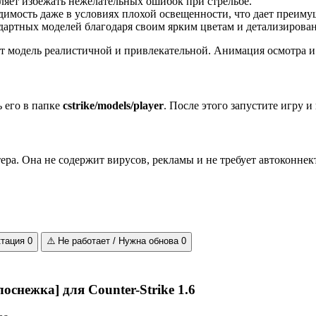
ляет избежать нежелательных ошибок при стрельбе.
имость даже в условиях плохой освещенности, что дает преимущ
дартных моделей благодаря своим ярким цветам и детализирова
ют модель реалистичной и привлекательной. Анимация осмотра и
ь его в папке
cstrike/models/player
. После этого запустите игру и
ра. Она не содержит вирусов, рекламы и не требует автоконнект
ктация
0
⚠️
Не работает / Нужна обнова
0
снежка] для Counter-Strike 1.6