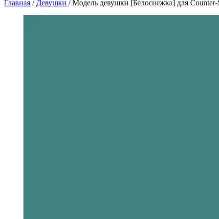
Главная
/
Девушки
/
Модель девушки [Белоснежка] для Counter-S