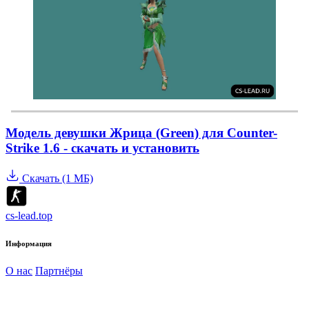
Модель девушки Жрица (Green) для Counter-
Strike 1.6 - скачать и установить
Скачать (1 МБ)
cs-lead.top
Информация
О нас
Партнёры