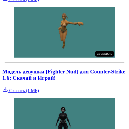
Модель девушки [Fighter Nud] для Counter-Strike
1.6: Скачай и Играй!
Скачать (1 МБ)