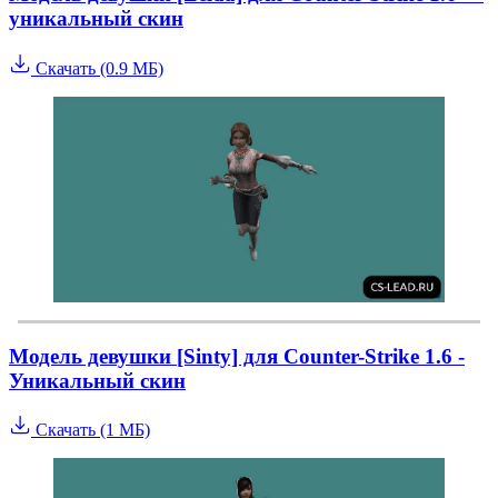
уникальный скин
Скачать (0.9 МБ)
Модель девушки [Sinty] для Counter-Strike 1.6 -
Уникальный скин
Скачать (1 МБ)