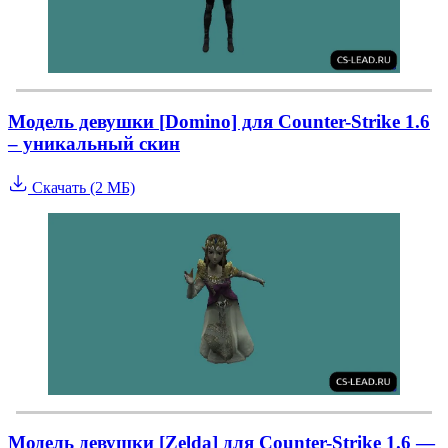
Модель девушки [Domino] для Counter-Strike 1.6
– уникальный скин
Скачать (2 МБ)
Модель девушки [Zelda] для Counter-Strike 1.6 —