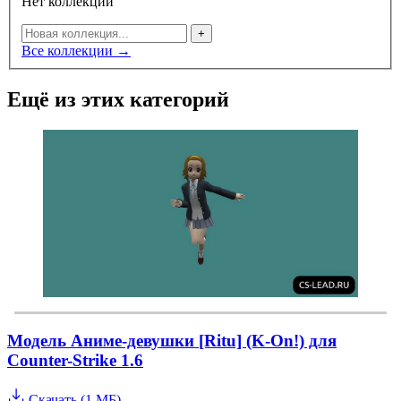
Нет коллекций
+
Все коллекции →
Ещё из этих категорий
Модель Аниме-девушки [Ritu] (K-On!) для
Counter-Strike 1.6
Скачать (1 МБ)