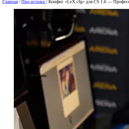
Главная
/
Про-игроки
/
Конфиг «LeX.cfg» для CS 1.6 — Профе