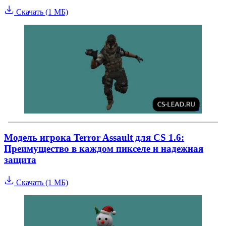
Скачать (1 МБ)
Модель игрока Terror Assault для CS 1.6:
Преимущество в каждом пикселе и надежная
защита
Скачать (1 МБ)