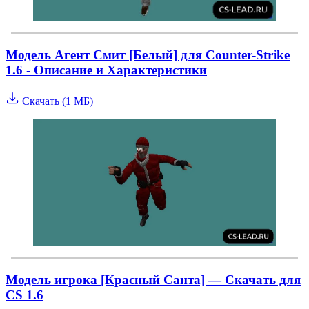
Модель Агент Смит [Белый] для Counter-Strike
1.6 - Описание и Характеристики
Скачать (1 МБ)
Модель игрока [Красный Санта] — Скачать для
CS 1.6