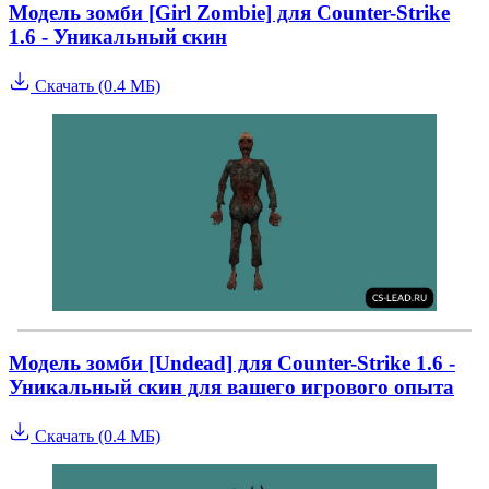
Модель зомби [Girl Zombie] для Counter-Strike
1.6 - Уникальный скин
Скачать (0.4 МБ)
Модель зомби [Undead] для Counter-Strike 1.6 -
Уникальный скин для вашего игрового опыта
Скачать (0.4 МБ)