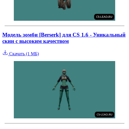
Модель зомби [Berserk] для CS 1.6 - Уникальный
скин с высоким качеством
Скачать (1 МБ)