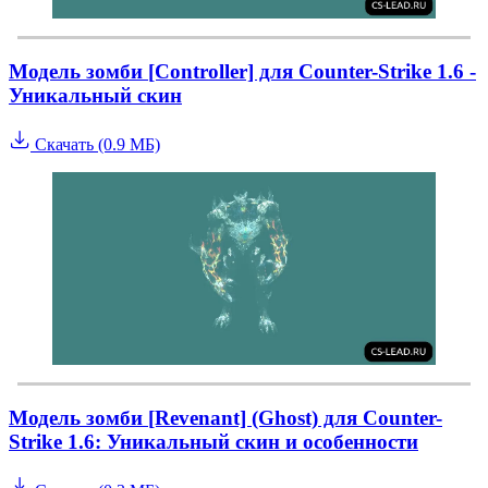
Модель зомби [Controller] для Counter-Strike 1.6 -
Уникальный скин
Скачать (0.9 МБ)
Модель зомби [Revenant] (Ghost) для Counter-
Strike 1.6: Уникальный скин и особенности