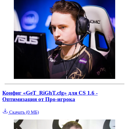
Конфиг «GeT_RiGhT.cfg» для CS 1.6 -
Оптимизация от Про-игрока
Скачать (0 МБ)