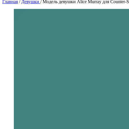
Главная
/
Девушки
/
Модель девушки Alice Murray для Counter-S