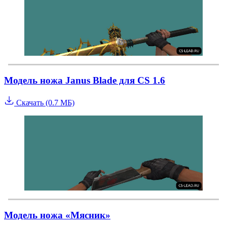
Модель ножа Janus Blade для CS 1.6
Скачать (0.7 МБ)
Модель ножа «Мясник»