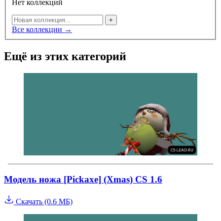
Нет коллекций
+
Все коллекции →
Ещё из этих категорий
Модель ножа [Pickaxe] (Xmas) CS 1.6
Скачать (0.6 МБ)