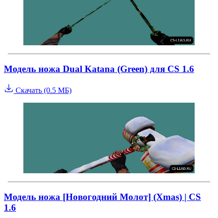
Модель ножа Dual Katana (Green) для CS 1.6
Скачать (0.5 МБ)
Модель ножа [Новогодний Молот] (Xmas) | CS
1.6