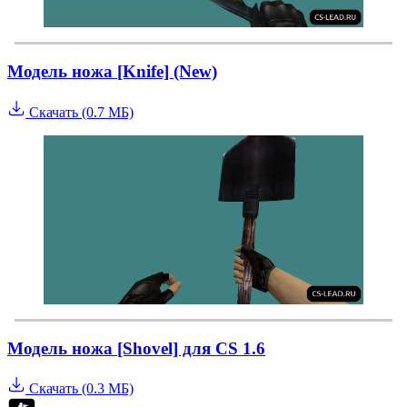
Модель ножа [Knife] (New)
Скачать (0.7 МБ)
Модель ножа [Shovel] для CS 1.6
Скачать (0.3 МБ)