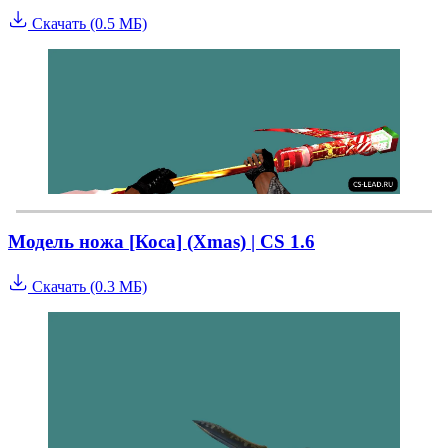
Скачать (0.5 МБ)
Модель ножа [Коса] (Xmas) | CS 1.6
Скачать (0.3 МБ)