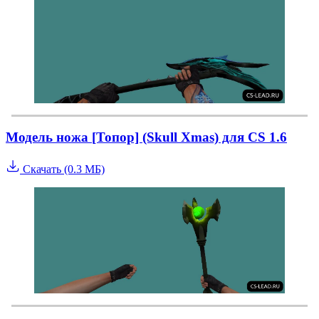
Модель ножа [Топор] (Skull Xmas) для CS 1.6
Скачать (0.3 МБ)