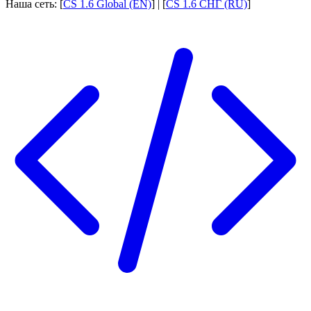
Наша сеть: [
CS 1.6 Global (EN)
] | [
CS 1.6 СНГ (RU)
]