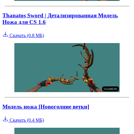
Thanatos Sword | Детализированная Модель
Ножа для CS 1.6
Скачать (0.8 МБ)
Модель ножа [Новогодние ветки]
Скачать (0.4 МБ)