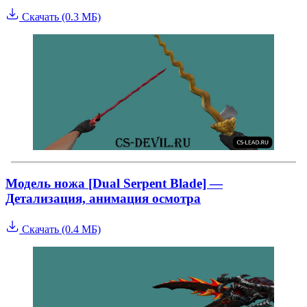
Скачать (0.3 МБ)
Mодель ножа [Dual Serpent Blade] —
Детализация, анимация осмотра
Скачать (0.4 МБ)