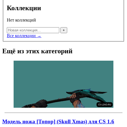
Коллекции
Нет коллекций
+
Все коллекции →
Ещё из этих категорий
Модель ножа [Топор] (Skull Xmas) для CS 1.6