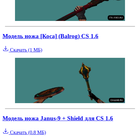
Модель ножа [Коса] (Balrog) CS 1.6
Скачать (1 МБ)
Модель ножа Janus-9 + Shield для CS 1.6
Скачать (0.8 МБ)