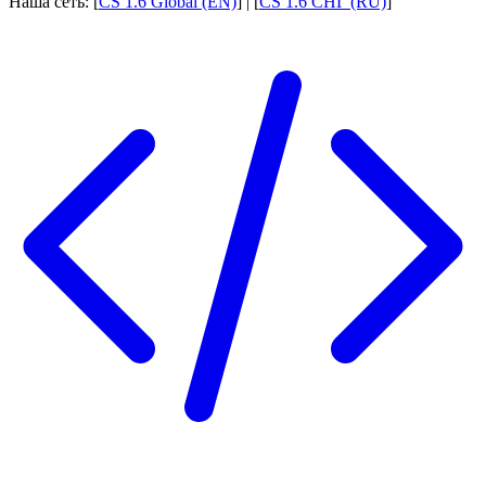
Наша сеть: [
CS 1.6 Global (EN)
] | [
CS 1.6 СНГ (RU)
]