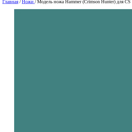
Главная
/
Ножи
/
Модель ножа Hammer (Crimson Hunter) для CS 