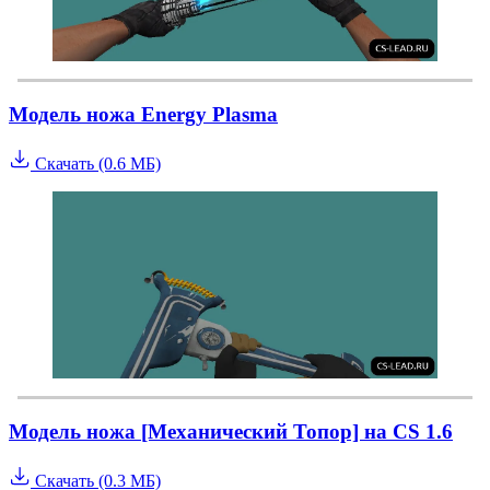
Модель ножа Energy Plasma
Скачать (0.6 МБ)
Модель ножа [Механический Топор] на CS 1.6
Скачать (0.3 МБ)