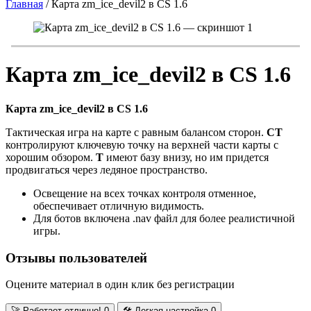
Главная
/
Карта zm_ice_devil2 в CS 1.6
Карта zm_ice_devil2 в CS 1.6
Карта zm_ice_devil2 в CS 1.6
Тактическая игра на карте с равным балансом сторон.
CT
контролируют ключевую точку на верхней части карты с
хорошим обзором.
T
имеют базу внизу, но им придется
продвигаться через ледяное пространство.
Освещение на всех точках контроля отменное,
обеспечивает отличную видимость.
Для ботов включена .nav файл для более реалистичной
игры.
Отзывы пользователей
Оцените материал в один клик без регистрации
🚀
Работает отлично!
0
🛠️
Легкая настройка
0