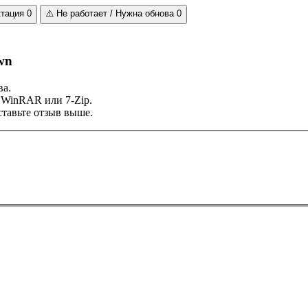
ктация
0
⚠️
Не работает / Нужна обнова
0
wn
ва.
 WinRAR или 7-Zip.
тавьте отзыв выше.