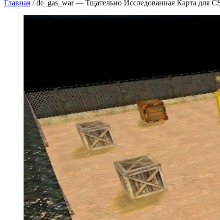
Главная
/
de_gas_war — Тщательно Исследованная Карта для CS