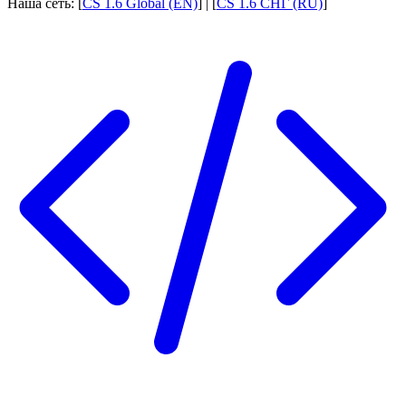
Наша сеть: [
CS 1.6 Global (EN)
] | [
CS 1.6 СНГ (RU)
]