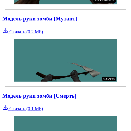
Модель руки зомби [Мутант]
Скачать (0.2 МБ)
Модель руки зомби [Смерть]
Скачать (0.1 МБ)