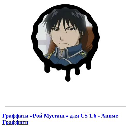
Граффити «Рой Мустанг» для CS 1.6 - Аниме
Граффити