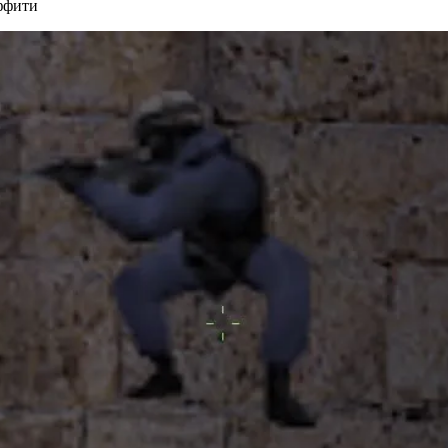
ффити