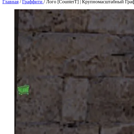
Главная
/
Граффити
/
Лого [CounterT] | Крупномасштабный Гра