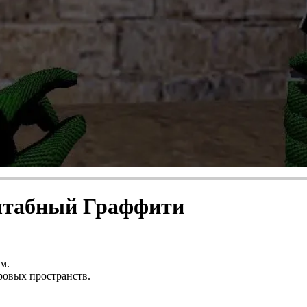
сштабный Граффити
м.
ровых пространств.