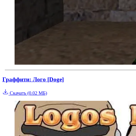
Граффити: Лого [Doge]
Скачать (0.02 МБ)