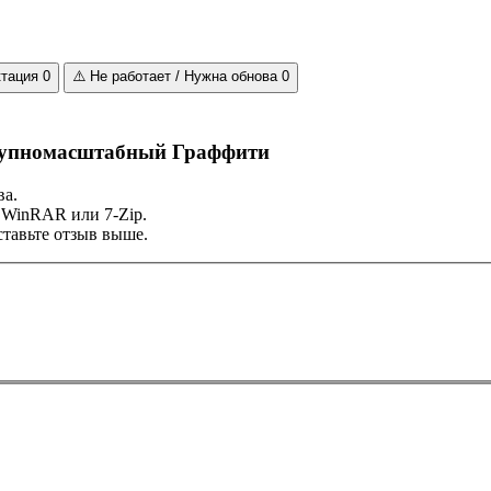
ктация
0
⚠️
Не работает / Нужна обнова
0
 Крупномасштабный Граффити
ва.
 WinRAR или 7-Zip.
тавьте отзыв выше.