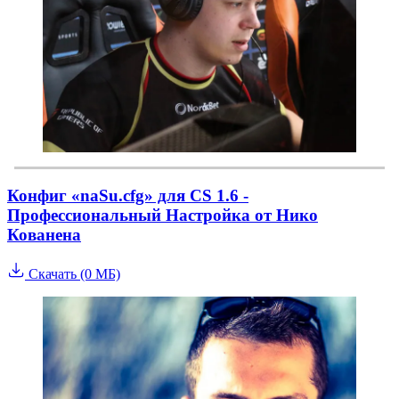
Конфиг «naSu.cfg» для CS 1.6 -
Профессиональный Настройка от Нико
Кованена
Скачать (0 МБ)