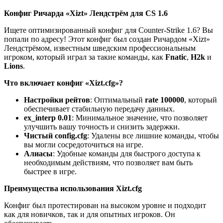
Конфиг Ричарда «Xizt» Лендстрём для CS 1.6
Ищете оптимизированный конфиг для Counter-Strike 1.6? Вы
попали по адресу! Этот конфиг был создан Ричардом «Xizt»
Лендстрёмом, известным шведским профессиональным
игроком, который играл за такие команды, как
Fnatic
,
H2k
и
Lions
.
Что включает конфиг «Xizt.cfg»?
Настройки рейтов
: Оптимальный
rate 100000
, который
обеспечивает стабильную передачу данных.
ex_interp 0.01
: Минимальное значение, что позволяет
улучшить вашу точность и снизить задержки.
Чистый config.cfg
: Удалены все лишние команды, чтобы
вы могли сосредоточиться на игре.
Алиасы
: Удобные команды для быстрого доступа к
необходимым действиям, что позволяет вам быть
быстрее в игре.
Преимущества использования Xizt.cfg
Конфиг был протестирован на высоком уровне и подходит
как для новичков, так и для опытных игроков. Он