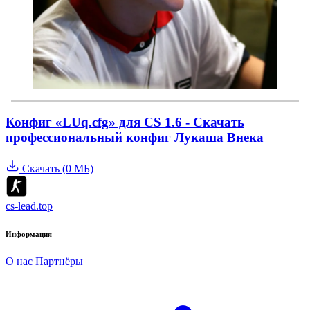
Конфиг «LUq.cfg» для CS 1.6 - Скачать
профессиональный конфиг Лукаша Внека
Скачать (0 МБ)
cs-lead.top
Информация
О нас
Партнёры