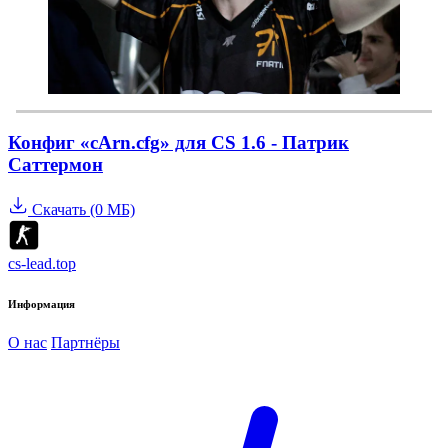
Конфиг «cArn.cfg» для CS 1.6 - Патрик
Саттермон
Скачать (0 МБ)
cs-lead.top
Информация
О нас
Партнёры