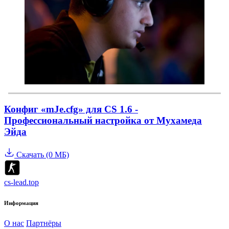
Конфиг «mJe.cfg» для CS 1.6 -
Профессиональный настройка от Мухамеда
Эйда
Скачать (0 МБ)
cs-lead.top
Информация
О нас
Партнёры