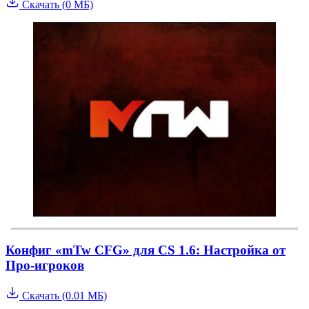
Скачать (0 МБ)
Конфиг «mTw CFG» для CS 1.6: Настройка от
Про-игроков
Скачать (0.01 МБ)