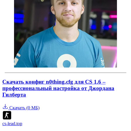
Скачать конфиг n0thing.cfg для CS 1.6 –
профессиональный настройка от Джордана
Гилберта
Скачать (0 МБ)
cs-lead.top